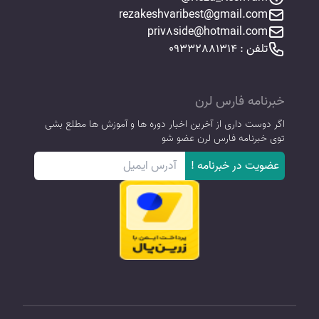
rezakeshvaribest@gmail.com
priv8side@hotmail.com
تلفن : 09332881314
خبرنامه فارس لرن
اگر دوست داری از آخرین اخبار دوره ها و آموزش ها مطلع بشی
توی خبرنامه فارس لرن عضو شو
عضویت در خبرنامه !