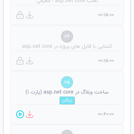
نصب asp.net core - معرفی
00:15:00
24
آشنایی با فایل های پروژه در asp.net core
00:15:00
25
ساخت وبلاگ در asp.net core (پارت 1)
رایگان
00:40:00