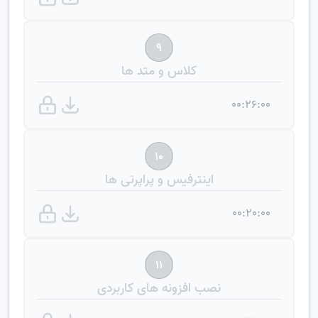
9
کلاس و متد ها
00:26:00
10
اینترفیس و پراپرتی ها
00:20:00
11
نصب افزونه های کاربردی