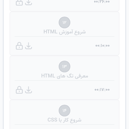
00:26:00
12
شروع آموزش HTML
00:10:00
13
معرفی تگ های HTML
00:17:00
14
شروع کار با CSS