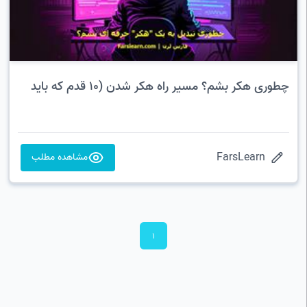
چطوری هکر بشم؟ مسیر راه هکر شدن (10 قدم که باید
طی کنید)
FarsLearn
مشاهده مطلب
1