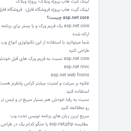
لینک گیت هاب پروژه وبلاگ:
پروژه وبلاگ
لینک گیت هاب پروژه فروشگاه فایل:
فروشگاه فایل
asp.net core چیست؟
asp.net core یک فریم ورک و یا بستر ب
ارائه شده
شما میتوانید با استفاده از این تکنولوژی انواع و
طراحی کنید
asp.net core نسبت به فریم ورک های قبل خودش یعنی
asp.net mvc
asp.net web froms
علاوه بر سرعت و امنیت بیشتر کراس پلتفرم هست 
استفاده کنید
نسبت به رقبا خودش هم بسیار سریع تر و ایمن تر ه
رو مطلالعه کنید
سریع ترین زبان های برنامه نویسی تحت وب
مقایسه asp.net,php یا جنگو کدام یک در طراحی وب قدرتمند تر می باشند؟