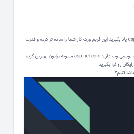
همه موارد بالا از دلایلی هستند که باید asp.net core یاد بگیرید این فریم ورک کار شما را ساده تر کرده و قدرت
اگه سی شارپ کار میکنید یا علاقه به یادگیری برنامه نویسی وب دارید asp.net core میتونه براتون بهترین گزینه