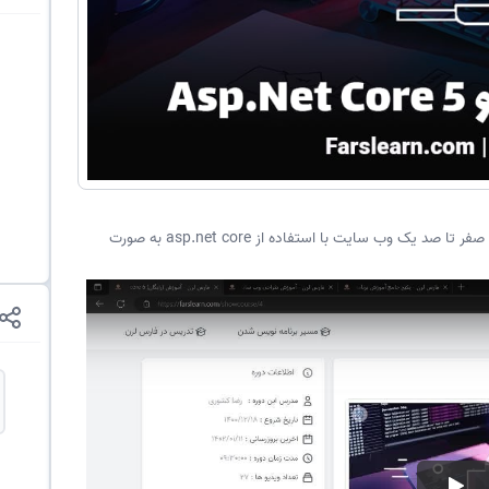
آموزش پروژه محور فریم ورک asp.net core نحوه ساخت صفر تا صد یک وب سایت با استفاده از asp.net core به صورت