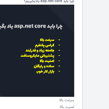
چرا باید asp.net core یادبگیریم؟
سرعت بالا
امنیت بالا