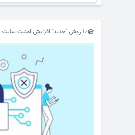
10 روش "جدید" افزایش امنیت سایت وردپرس/اختصاصی [آپدیت 2023]