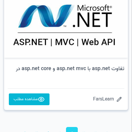
تفاوت asp.net با asp.net mvc و asp.net core در
چیست؟ کدام را یاد بگیریم؟
FarsLearn
مشاهده مطلب