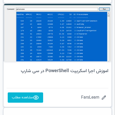
اموزش اجرا اسکریپت PowerShell در سی شارپ
FarsLearn
مشاهده مطلب