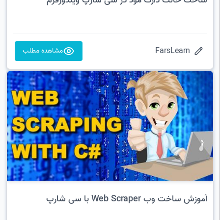
ساخت حالت دارک مود در سی شارپ ویندوزفرم
FarsLearn
مشاهده مطلب
آموزش ساخت وب Web Scraper با سی شارپ