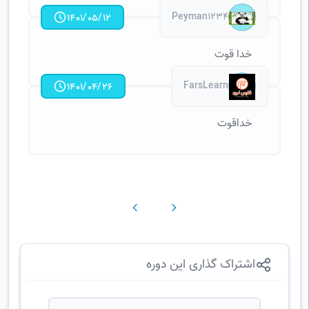
Peyman1234
1401/05/12
خدا قوت
FarsLearn
1401/04/26
خداقوت
اشتراک گذاری این دوره